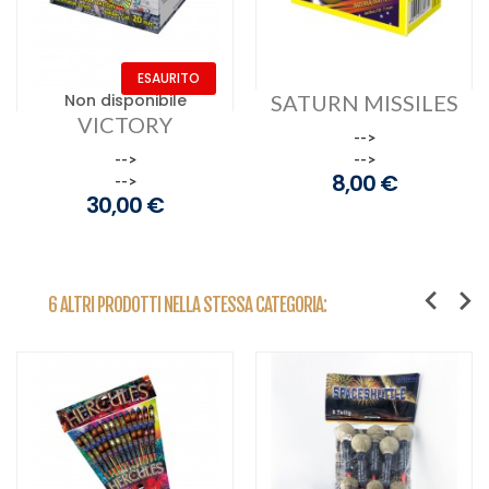
ESAURITO
Non disponibile
SATURN MISSILES
VICTORY
-->
-->
-->
8,00 €
Prezzo
-->
30,00 €
Prezzo
6 ALTRI PRODOTTI NELLA STESSA CATEGORIA: