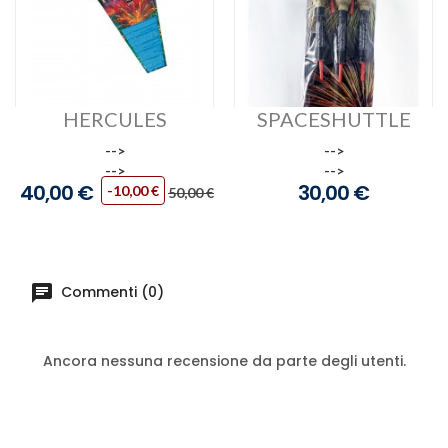
HERCULES
SPACESHUTTLE
-->
-->
-->
-->
40,00 €
30,00 €
Prezzo
Prezzo
Prezzo
-10,00 €
50,00 €
base
Commenti (0)
Ancora nessuna recensione da parte degli utenti.